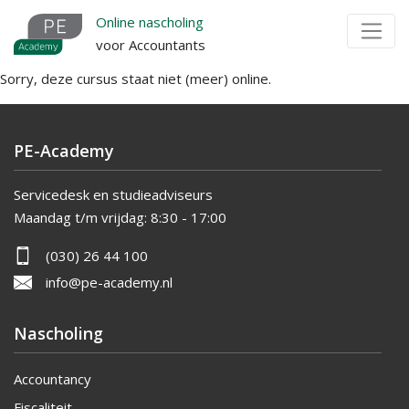
Overslaan
Online nascholing
en
voor Accountants
naar
Sorry, deze cursus staat niet (meer) online.
de
inhoud
gaan
PE-Academy
Servicedesk en studieadviseurs
Maandag t/m vrijdag:
8:30 - 17:00
(030) 26 44 100
info@pe-academy.nl
Nascholing
Accountancy
Fiscaliteit