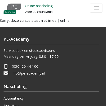
Overslaan
Online nascholing
en
voor Accountants
naar
Sorry, deze cursus staat niet (meer) online.
de
inhoud
gaan
PE-Academy
Servicedesk en studieadviseurs
Maandag t/m vrijdag:
8:30 - 17:00
(030) 26 44 100
info@pe-academy.nl
Nascholing
Accountancy
Fiscaliteit