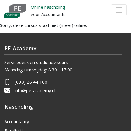
Overslaan
Online nascholing
en
voor Accountants
naar
Sorry, deze cursus staat niet (meer) online.
de
inhoud
gaan
PE-Academy
Servicedesk en studieadviseurs
Maandag t/m vrijdag:
8:30 - 17:00
(030) 26 44 100
info@pe-academy.nl
Nascholing
Accountancy
Fiscaliteit