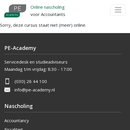
Overslaan
Online nascholing
en
voor Accountants
naar
Sorry, deze cursus staat niet (meer) online.
de
inhoud
gaan
PE-Academy
Servicedesk en studieadviseurs
Maandag t/m vrijdag:
8:30 - 17:00
(030) 26 44 100
info@pe-academy.nl
Nascholing
Accountancy
Fiscaliteit