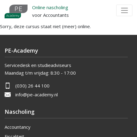
Overslaan
Online nascholing
en
voor Accountants
naar
Sorry, deze cursus staat niet (meer) online.
de
inhoud
gaan
PE-Academy
Servicedesk en studieadviseurs
Maandag t/m vrijdag:
8:30 - 17:00
(030) 26 44 100
info@pe-academy.nl
Nascholing
Accountancy
Fiscaliteit