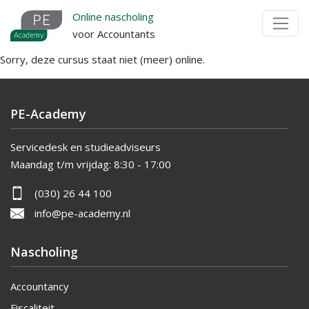
Overslaan
Online nascholing
en
voor Accountants
naar
Sorry, deze cursus staat niet (meer) online.
de
inhoud
gaan
PE-Academy
Servicedesk en studieadviseurs
Maandag t/m vrijdag:
8:30 - 17:00
(030) 26 44 100
info@pe-academy.nl
Nascholing
Accountancy
Fiscaliteit