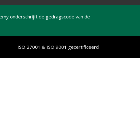
emy onderschrijft de gedragscode van de
ISO 27001 & ISO 9001 gecertificeerd