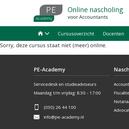
Overslaan
Online nascholing
en
voor Accountants
naar
de
Cursusoverzicht
Docenten

inhoud
Sorry, deze cursus staat niet (meer) online.
gaan
PE-Academy
Nasch
Servicedesk en studieadviseurs
Accoun
Maandag t/m vrijdag:
8:30 - 17:00
Fiscalite
Notaria
(030) 26 44 100
Advoca
info@pe-academy.nl