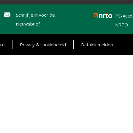
Schrijf je in voor de
PE-Acad
nieuwsbrief
NRTO
ure
Privacy & cookiebeleid
Datalek melden