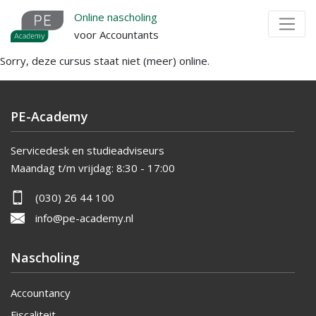
Overslaan
Online nascholing
en
voor Accountants
naar
Sorry, deze cursus staat niet (meer) online.
de
inhoud
gaan
PE-Academy
Servicedesk en studieadviseurs
Maandag t/m vrijdag:
8:30 - 17:00
(030) 26 44 100
info@pe-academy.nl
Nascholing
Accountancy
Fiscaliteit