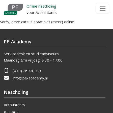
Overslaan
Online nascholing
en
voor Accountants
naar
Sorry, deze cursus staat niet (meer) online.
de
inhoud
gaan
PE-Academy
Servicedesk en studieadviseurs
Maandag t/m vrijdag:
8:30 - 17:00
(030) 26 44 100
info@pe-academy.nl
Nascholing
Accountancy
Fiscaliteit