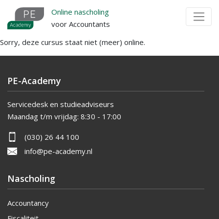
Overslaan
Online nascholing
en
voor Accountants
naar
Sorry, deze cursus staat niet (meer) online.
de
inhoud
gaan
PE-Academy
Servicedesk en studieadviseurs
Maandag t/m vrijdag:
8:30 - 17:00
(030) 26 44 100
info@pe-academy.nl
Nascholing
Accountancy
Fiscaliteit