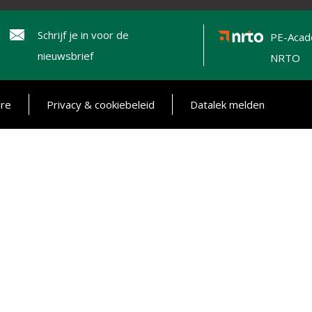
Schrijf je in voor de
PE-Acad
nieuwsbrief
NRTO
ure
Privacy & cookiebeleid
Datalek melden