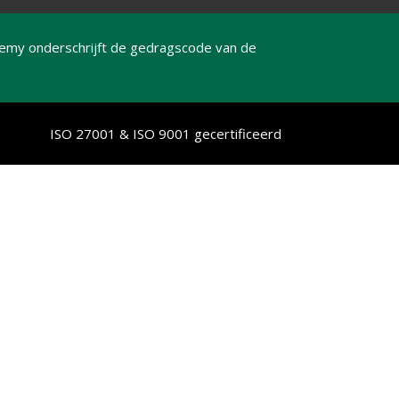
emy onderschrijft de gedragscode van de
ISO 27001 & ISO 9001 gecertificeerd