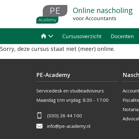
Overslaan
Online nascholing
en
voor Accountants
naar
de
Cursusoverzicht
Docenten

inhoud
Sorry, deze cursus staat niet (meer) online.
gaan
PE-Academy
Nasch
Servicedesk en studieadviseurs
Accoun
Maandag t/m vrijdag:
8:30 - 17:00
Fiscalite
Notaria
(030) 26 44 100
Advoca
info@pe-academy.nl