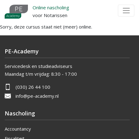
Overslaan
Online nascholing
en
voor Notarissen
naar
Sorry, deze cursus staat niet (meer) online.
de
inhoud
gaan
PE-Academy
Servicedesk en studieadviseurs
Maandag t/m vrijdag:
8:30 - 17:00
(030) 26 44 100
info@pe-academy.nl
Nascholing
Accountancy
Fiscaliteit