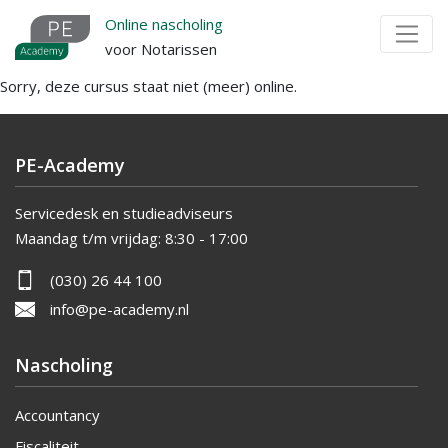
Overslaan
Online nascholing
en
voor Notarissen
naar
Sorry, deze cursus staat niet (meer) online.
de
inhoud
gaan
PE-Academy
Servicedesk en studieadviseurs
Maandag t/m vrijdag:
8:30 - 17:00
(030) 26 44 100
info@pe-academy.nl
Nascholing
Accountancy
Fiscaliteit