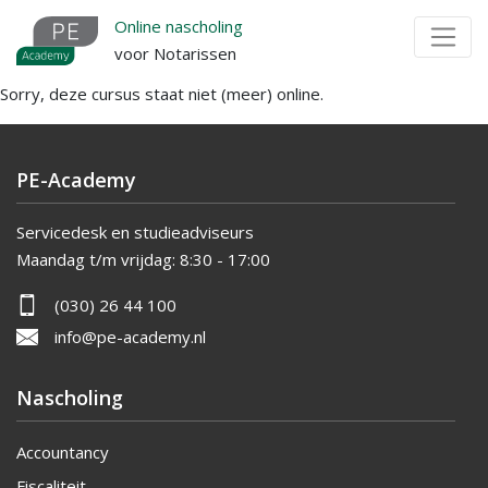
Overslaan
Online nascholing
en
voor Notarissen
naar
Sorry, deze cursus staat niet (meer) online.
de
inhoud
gaan
PE-Academy
Servicedesk en studieadviseurs
Maandag t/m vrijdag:
8:30 - 17:00
(030) 26 44 100
info@pe-academy.nl
Nascholing
Accountancy
Fiscaliteit