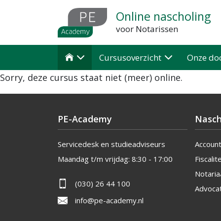
Overslaan
Online nascholing
en
voor Notarissen
naar
de
Cursusoverzicht
Onze do

inhoud
Sorry, deze cursus staat niet (meer) online.
gaan
PE-Academy
Nasch
Servicedesk en studieadviseurs
Accoun
Maandag t/m vrijdag:
8:30 - 17:00
Fiscalite
Notaria
(030) 26 44 100
Advoca
info@pe-academy.nl