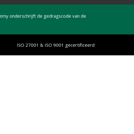
emy onderschrijft de gedragscode van de
ISO 27001 & ISO 9001 gecertificeerd