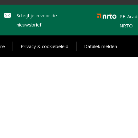
Schrijf je in voor de
PE-Acad
nieuwsbrief
NRTO
ure
Privacy & cookiebeleid
Datalek melden