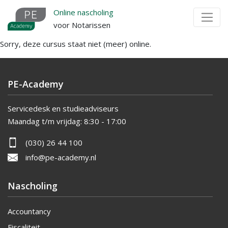
Overslaan
Online nascholing
en
voor Notarissen
naar
Sorry, deze cursus staat niet (meer) online.
de
inhoud
gaan
PE-Academy
Servicedesk en studieadviseurs
Maandag t/m vrijdag:
8:30 - 17:00
(030) 26 44 100
info@pe-academy.nl
Nascholing
Accountancy
Fiscaliteit