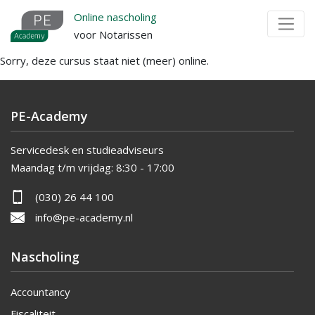
Overslaan
Online nascholing
en
voor Notarissen
naar
Sorry, deze cursus staat niet (meer) online.
de
inhoud
gaan
PE-Academy
Servicedesk en studieadviseurs
Maandag t/m vrijdag:
8:30 - 17:00
(030) 26 44 100
info@pe-academy.nl
Nascholing
Accountancy
Fiscaliteit