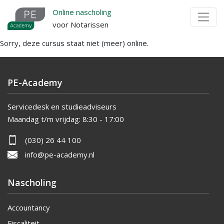
Overslaan
Online nascholing
en
voor Notarissen
naar
Sorry, deze cursus staat niet (meer) online.
de
inhoud
gaan
PE-Academy
Servicedesk en studieadviseurs
Maandag t/m vrijdag:
8:30 - 17:00
(030) 26 44 100
info@pe-academy.nl
Nascholing
Accountancy
Fiscaliteit