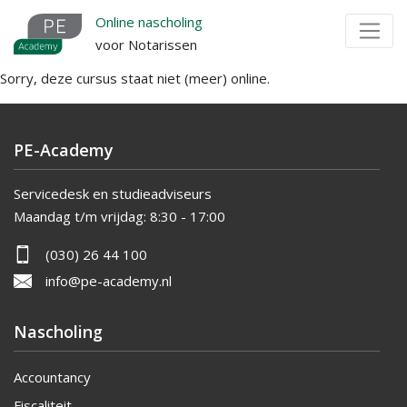
Overslaan
Online nascholing
en
voor Notarissen
naar
Sorry, deze cursus staat niet (meer) online.
de
inhoud
gaan
PE-Academy
Servicedesk en studieadviseurs
Maandag t/m vrijdag:
8:30 - 17:00
(030) 26 44 100
info@pe-academy.nl
Nascholing
Accountancy
Fiscaliteit