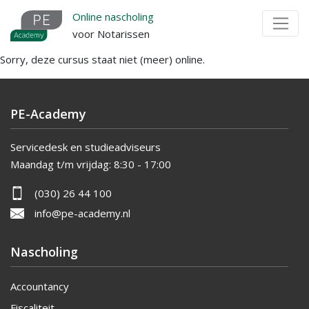
Overslaan
Online nascholing
en
voor Notarissen
naar
Sorry, deze cursus staat niet (meer) online.
de
inhoud
gaan
PE-Academy
Servicedesk en studieadviseurs
Maandag t/m vrijdag:
8:30 - 17:00
(030) 26 44 100
info@pe-academy.nl
Nascholing
Accountancy
Fiscaliteit