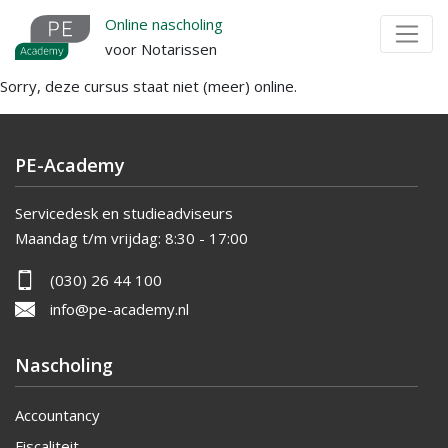
Overslaan
Online nascholing
en
voor Notarissen
naar
Sorry, deze cursus staat niet (meer) online.
de
inhoud
gaan
PE-Academy
Servicedesk en studieadviseurs
Maandag t/m vrijdag:
8:30 - 17:00
(030) 26 44 100
info@pe-academy.nl
Nascholing
Accountancy
Fiscaliteit