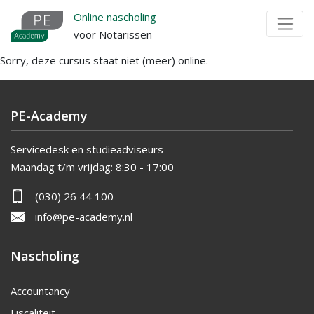
Overslaan
Online nascholing
en
voor Notarissen
naar
Sorry, deze cursus staat niet (meer) online.
de
inhoud
gaan
PE-Academy
Servicedesk en studieadviseurs
Maandag t/m vrijdag:
8:30 - 17:00
(030) 26 44 100
info@pe-academy.nl
Nascholing
Accountancy
Fiscaliteit