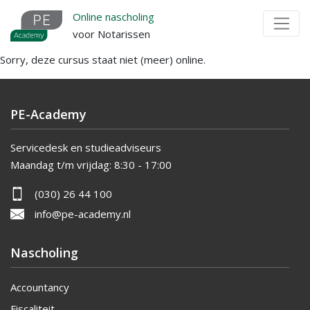
Overslaan
Online nascholing
en
voor Notarissen
naar
Sorry, deze cursus staat niet (meer) online.
de
inhoud
gaan
PE-Academy
Servicedesk en studieadviseurs
Maandag t/m vrijdag:
8:30 - 17:00
(030) 26 44 100
info@pe-academy.nl
Nascholing
Accountancy
Fiscaliteit