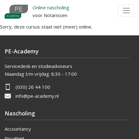
Overslaan
Online nascholing
en
voor Notarissen
naar
Sorry, deze cursus staat niet (meer) online.
de
inhoud
gaan
PE-Academy
Servicedesk en studieadviseurs
Maandag t/m vrijdag:
8:30 - 17:00
(030) 26 44 100
info@pe-academy.nl
Nascholing
Accountancy
Fiscaliteit