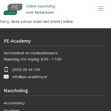
Overslaan
Online nascholing
en
voor Notarissen
naar
Sorry, deze cursus staat niet (meer) online.
de
inhoud
gaan
PE-Academy
Servicedesk en studieadviseurs
Maandag t/m vrijdag:
8:30 - 17:00
(030) 26 44 100
info@pe-academy.nl
Nascholing
Accountancy
Fiscaliteit