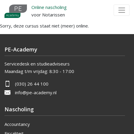
Overslaan
Online nascholing
en
voor Notarissen
naar
Sorry, deze cursus staat niet (meer) online.
de
inhoud
gaan
PE-Academy
Servicedesk en studieadviseurs
Maandag t/m vrijdag:
8:30 - 17:00
(030) 26 44 100
info@pe-academy.nl
Nascholing
Accountancy
Fiscaliteit