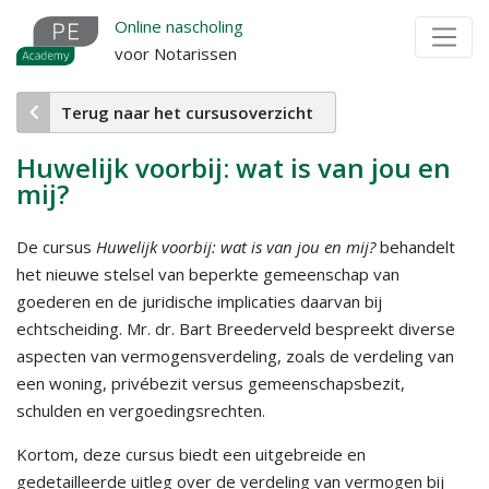
Overslaan
Online nascholing
en
voor Notarissen
naar
de
Terug naar het cursusoverzicht
inhoud
gaan
Huwelijk voorbij: wat is van jou en
mij?
De cursus
Huwelijk voorbij: wat is van jou en mij?
behandelt
het nieuwe stelsel van beperkte gemeenschap van
goederen en de juridische implicaties daarvan bij
echtscheiding. Mr. dr. Bart Breederveld bespreekt diverse
aspecten van vermogensverdeling, zoals de verdeling van
een woning, privébezit versus gemeenschapsbezit,
schulden en vergoedingsrechten.
Kortom, deze cursus biedt een uitgebreide en
gedetailleerde uitleg over de verdeling van vermogen bij