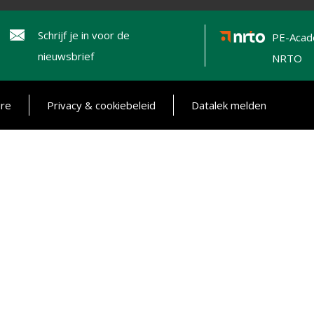
Schrijf je in voor de
PE-Acad
nieuwsbrief
NRTO
ure
Privacy & cookiebeleid
Datalek melden