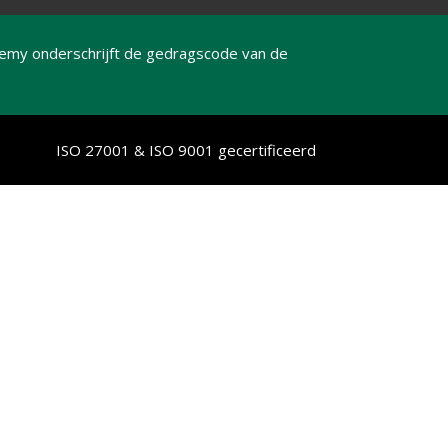
emy onderschrijft de gedragscode van de
ISO 27001 & ISO 9001 gecertificeerd