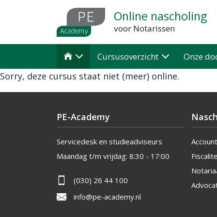
Overslaan
Online nascholing
en
voor Notarissen
naar
de
Cursusoverzicht
Onze do

inhoud
Sorry, deze cursus staat niet (meer) online.
gaan
PE-Academy
Nasch
Servicedesk en studieadviseurs
Accoun
Maandag t/m vrijdag:
8:30 - 17:00
Fiscalite
Notaria
(030) 26 44 100
Advoca
info@pe-academy.nl