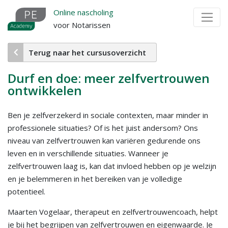
Overslaan
Online nascholing
en
voor Notarissen
naar
de
Terug naar het cursusoverzicht
inhoud
gaan
Durf en doe: meer zelfvertrouwen
ontwikkelen
Ben je zelfverzekerd in sociale contexten, maar minder in
professionele situaties? Of is het juist andersom? Ons
niveau van zelfvertrouwen kan variëren gedurende ons
leven en in verschillende situaties. Wanneer je
zelfvertrouwen laag is, kan dat invloed hebben op je welzijn
en je belemmeren in het bereiken van je volledige
potentieel.
Maarten Vogelaar, therapeut en zelfvertrouwencoach, helpt
je bij het begrijpen van zelfvertrouwen en eigenwaarde. Je