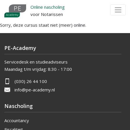
Overslaan
Online nascholing
en
voor Notarissen
naar
Sorry, deze cursus staat niet (meer) online.
de
inhoud
gaan
PE-Academy
Servicedesk en studieadviseurs
Maandag t/m vrijdag:
8:30 - 17:00
(030) 26 44 100
info@pe-academy.nl
Nascholing
Accountancy
Fiscaliteit