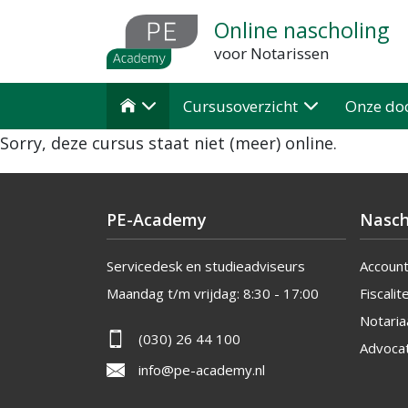
Overslaan
Online nascholing
en
voor Notarissen
naar
de
Cursusoverzicht
Onze do

inhoud
Sorry, deze cursus staat niet (meer) online.
gaan
PE-Academy
Nasch
Servicedesk en studieadviseurs
Accoun
Maandag t/m vrijdag:
8:30 - 17:00
Fiscalite
Notaria
(030) 26 44 100
Advoca
info@pe-academy.nl