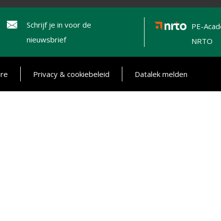
Schrijf je in voor de
PE-Acad
nieuwsbrief
NRTO
ure
Privacy & cookiebeleid
Datalek melden