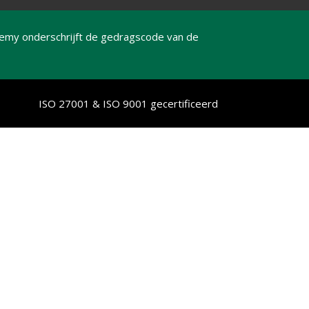
emy onderschrijft de gedragscode van de
ISO 27001 & ISO 9001 gecertificeerd