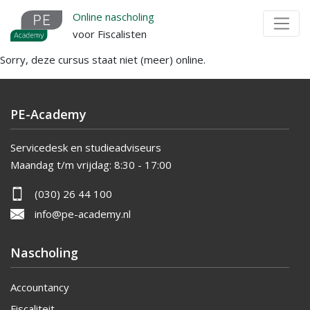
Overslaan
Online nascholing
en
voor Fiscalisten
naar
Sorry, deze cursus staat niet (meer) online.
de
inhoud
gaan
PE-Academy
Servicedesk en studieadviseurs
Maandag t/m vrijdag:
8:30 - 17:00
(030) 26 44 100
info@pe-academy.nl
Nascholing
Accountancy
Fiscaliteit