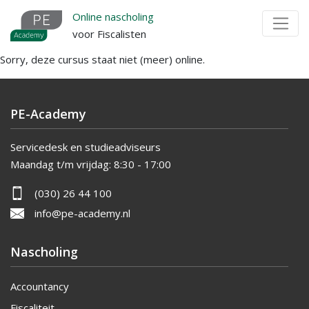
Overslaan
Online nascholing
en
voor Fiscalisten
naar
Sorry, deze cursus staat niet (meer) online.
de
inhoud
gaan
PE-Academy
Servicedesk en studieadviseurs
Maandag t/m vrijdag:
8:30 - 17:00
(030) 26 44 100
info@pe-academy.nl
Nascholing
Accountancy
Fiscaliteit