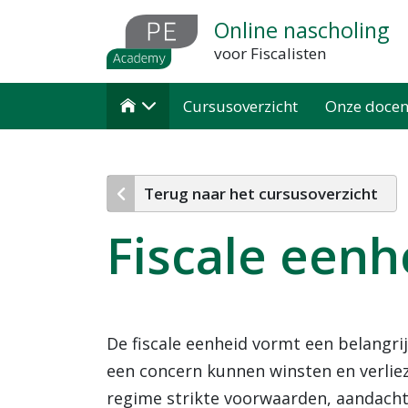
Overslaan
Online nascholing
en
voor Fiscalisten
naar
de
Cursusoverzicht
Onze docen

inhoud
gaan
Terug naar het cursusoverzicht
Fiscale eenh
De fiscale eenheid vormt een belangrij
een concern kunnen winsten en verlieze
regime strikte voorwaarden, aandachtsp