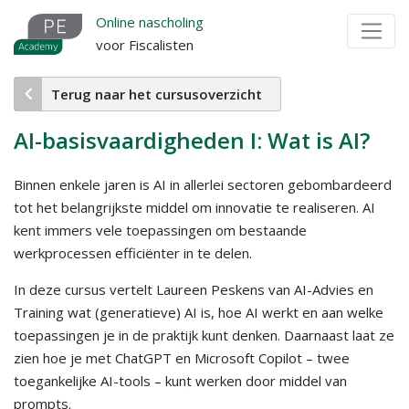
Overslaan
Online nascholing
en
voor Fiscalisten
naar
de
Terug naar het cursusoverzicht
inhoud
gaan
AI-basisvaardigheden I: Wat is AI?
Binnen enkele jaren is AI in allerlei sectoren gebombardeerd
tot het belangrijkste middel om innovatie te realiseren. AI
kent immers vele toepassingen om bestaande
werkprocessen efficiënter in te delen.
In deze cursus vertelt Laureen Peskens van AI-Advies en
Training wat (generatieve) AI is, hoe AI werkt en aan welke
toepassingen je in de praktijk kunt denken. Daarnaast laat ze
zien hoe je met ChatGPT en Microsoft Copilot – twee
toegankelijke AI-tools – kunt werken door middel van
prompts.