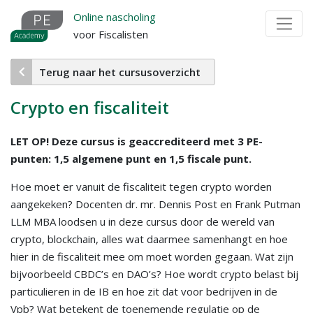
Overslaan
Online nascholing
en
voor Fiscalisten
naar
de
Terug naar het cursusoverzicht
inhoud
gaan
Crypto en fiscaliteit
LET OP! Deze cursus is geaccrediteerd met 3 PE-
punten: 1,5 algemene punt en 1,5 fiscale punt.
Hoe moet er vanuit de fiscaliteit tegen crypto worden
aangekeken? Docenten dr. mr. Dennis Post en Frank Putman
LLM MBA loodsen u in deze cursus door de wereld van
crypto, blockchain, alles wat daarmee samenhangt en hoe
hier in de fiscaliteit mee om moet worden gegaan. Wat zijn
bijvoorbeeld CBDC’s en DAO’s? Hoe wordt crypto belast bij
particulieren in de IB en hoe zit dat voor bedrijven in de
Vpb? Wat betekent de toenemende regulatie op de