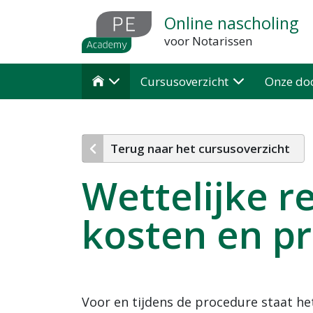
Overslaan
Online nascholing
en
voor Notarissen
naar
de
Cursusoverzicht
Onze do

inhoud
gaan
Terug naar het cursusoverzicht
Wettelijke r
kosten en p
Voor en tijdens de procedure staat het